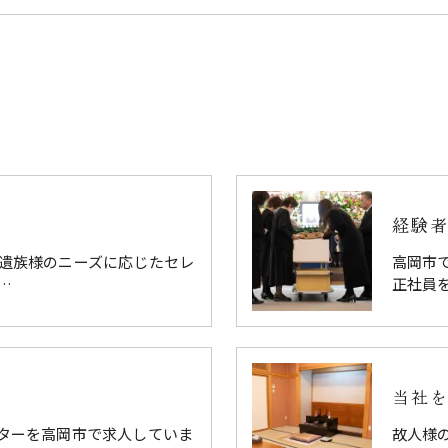
経験
遺族様のニーズに応じたセレ
高岡市
…
正社員
当社
ターを高岡市で求人していま
故人様