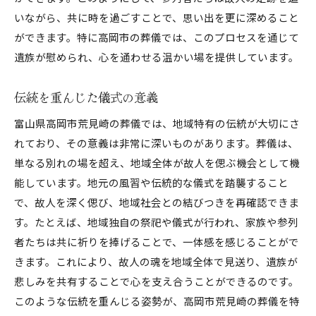
世代を超えた心の交流
いながら、共に時を過ごすことで、思い出を更に深めること
地域社会が支える心豊かな葬儀
ができます。特に高岡市の葬儀では、このプロセスを通じて
伝統が息づく心温まる送別の儀式
遺族が慰められ、心を通わせる温かい場を提供しています。
高岡市荒見崎の葬儀が提供する心温まるひととき
伝統を重んじた儀式の意義
故人との思い出を振り返るひととき
心に安らぎをもたらす葬儀の時間
富山県高岡市荒見崎の葬儀では、地域特有の伝統が大切にさ
家族の絆を再確認する場
れており、その意義は非常に深いものがあります。葬儀は、
単なる別れの場を超え、地域全体が故人を偲ぶ機会として機
癒しと再生のための時間
能しています。地元の風習や伝統的な儀式を踏襲すること
心の整理を促す葬儀の一幕
で、故人を深く偲び、地域社会との結びつきを再確認できま
新たな未来へ進むための大切な時間
す。たとえば、地域独自の祭祀や儀式が行われ、家族や参列
高岡市荒見崎で体感する葬儀の新たな可能性
者たちは共に祈りを捧げることで、一体感を感じることがで
革新的な葬儀サービスの提案
きます。これにより、故人の魂を地域全体で見送り、遺族が
地域と融合する新しい葬儀スタイル
悲しみを共有することで心を支え合うことができるのです。
未来を見据えた葬儀のあり方
このような伝統を重んじる姿勢が、高岡市荒見崎の葬儀を特