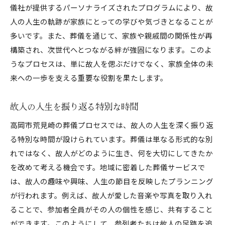
葬儀後の生活再建へのサポート
儀社が提供するパーソナライズされたプログラムにより、故
心理的なサポートの重要性
人の人生の軌跡が家族にとっての学びや気づきとなることが
多いです。また、葬儀を通じて、家族や親戚間の関係性が再
遺族同士の交流を促す支援
構築され、次世代へとつながる絆が強固になります。このよ
故人を偲ぶ高岡市荒見崎の特別な葬儀プログラム
うなプロセスは、単に故人を偲ぶだけでなく、家族全体の未
故人の人生を彩るプログラムの工夫
来への一歩を支える重要な役割を果たします。
心に残るお別れの演出
参加者全員が共有できる思い出
故人の人生を振り返る特別な時間
特別なセレモニーの意義
高岡市荒見崎の葬儀プロセスでは、故人の人生を深く振り返
故人の個性を尊重したプログラム
る特別な時間が設けられています。葬儀は単なる形式的な別
地域の文化が息づくプログラム設計
れではなく、故人がどのように生き、何を大切にしてきたか
高岡市荒見崎の葬儀に見る地域伝統と心の通い合い
を改めて考える機会です。地域に密着した葬儀サービスで
は、故人の趣味や興味、人生の節目を反映したプランニング
地域の風習を大切にした葬儀
が行われます。例えば、故人が愛した音楽や写真を取り入れ
心の通い合いを促進する儀式
ることで、参加者全員がその人の個性を感じ、共有すること
伝統芸能を取り入れた葬儀の魅力
ができます。このようにして、参列者たちは故人の足跡を追