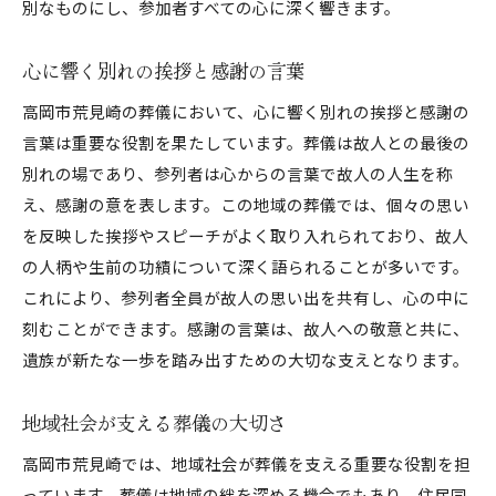
別なものにし、参加者すべての心に深く響きます。
個々のニーズに応える柔軟なプラン
新たな技術を取り入れた葬儀の可能性
心に響く別れの挨拶と感謝の言葉
心に寄り添う葬儀の進化
高岡市荒見崎の葬儀において、心に響く別れの挨拶と感謝の
言葉は重要な役割を果たしています。葬儀は故人との最後の
別れの場であり、参列者は心からの言葉で故人の人生を称
え、感謝の意を表します。この地域の葬儀では、個々の思い
を反映した挨拶やスピーチがよく取り入れられており、故人
の人柄や生前の功績について深く語られることが多いです。
これにより、参列者全員が故人の思い出を共有し、心の中に
刻むことができます。感謝の言葉は、故人への敬意と共に、
遺族が新たな一歩を踏み出すための大切な支えとなります。
地域社会が支える葬儀の大切さ
高岡市荒見崎では、地域社会が葬儀を支える重要な役割を担
っています。葬儀は地域の絆を深める機会でもあり、住民同