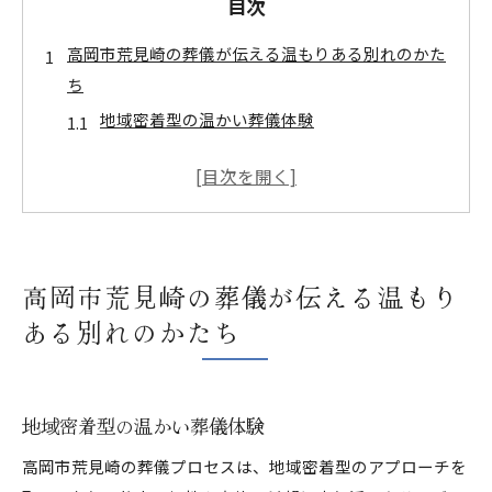
目次
高岡市荒見崎の葬儀が伝える温もりある別れのかた
ち
地域密着型の温かい葬儀体験
家族との絆を深める葬儀の役割
故人の人生を振り返る特別な時間
伝統を重んじた儀式の意義
心に響く別れの挨拶と感謝の言葉
高岡市荒見崎の葬儀が伝える温もり
地域社会が支える葬儀の大切さ
ある別れのかたち
地域に根ざした高岡市荒見崎の葬儀文化に触れる
地域伝統と現代的要素の調和
葬儀を通じた地域コミュニティの形成
地域密着型の温かい葬儀体験
高岡市独自の葬儀スタイルの歴史
高岡市荒見崎の葬儀プロセスは、地域密着型のアプローチを
風習と文化が育む心温まる葬儀