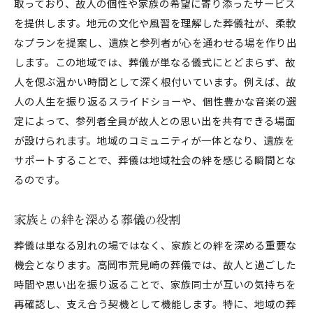
取っており、故人の個性や家族の希望に寄り添ったサービス
地域文化が反映された葬儀のプログラム
を提供します。地元の文化や風習を理解した葬儀社が、柔軟
地元の特色を活かした葬儀の魅力
なプランを提案し、遺族と参列者が心を通わせる場を作り出
心に響く高岡市荒見崎の葬儀プロセスとは
します。この地域では、葬儀が単なる儀式にとどまらず、故
プロセス全体を通じた心のケア
人を偲ぶ温かい時間として深く根付いています。例えば、故
故人への想いを形にする準備段階
人の人生を振り返るスライドショーや、個性豊かな音楽の選
定によって、参列者全員が故人との思い出を共有できる場面
式典中の感動的な瞬間の数々
が設けられます。地域のコミュニティが一体となり、遺族を
参列者に伝わる深いメッセージ
サポートすることで、葬儀は地域社会の絆を感じる瞬間とな
葬儀後の心の整理と新たな一歩
るのです。
温もりを感じる葬儀後のサポート
高岡市荒見崎の葬儀で遺族に寄り添うサポートの魅
家族との絆を深める葬儀の役割
力
葬儀は単なる別れの場ではなく、家族との絆を深める重要な
遺族の心に寄り添うスタッフの支援
機会となります。高岡市荒見崎の葬儀では、故人と過ごした
安心感を与える葬儀後のフォロー
時間や思い出を振り返ることで、家族同士が互いの気持ちを
遺族のニーズに応える柔軟な対応
再確認し、支え合う契機として機能します。特に、地域の葬