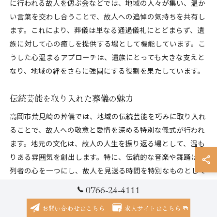
に行われる故人を偲ぶ会などでは、地域の人々が集い、温か
い言葉を交わし合うことで、故人への追悼の気持ちを共有し
ます。これにより、葬儀は単なる通過儀礼にとどまらず、遺
族に対して心の癒しを提供する場として機能しています。こ
うした心温まるアプローチは、遺族にとっても大きな支えと
なり、地域の絆をさらに強固にする役割を果たしています。
伝統芸能を取り入れた葬儀の魅力
高岡市荒見崎の葬儀では、地域の伝統芸能を巧みに取り入れ
ることで、故人への敬意と愛情を深める特別な儀式が行われ
ます。地元の文化は、故人の人生を振り返る場として、温も
りある雰囲気を創出します。特に、伝統的な音楽や舞踊は参
列者の心を一つにし、故人を見送る時間を特別なものとして
います。これにより、葬儀はただの別れではなく、地域社会
0766-24-4111
の一員として故人を偲ぶ心温まるひとときとなります。
お問い合わせはこちら
求人サイトはこちら