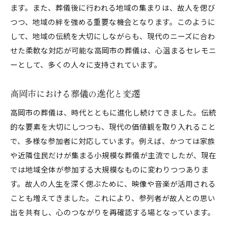
ます。また、葬儀後に行われる地域の集まりは、故人を偲び
高岡市ならではの葬儀の魅力
つつ、地域の絆を強める重要な機会となります。このように
高岡市の葬儀式地域の信頼関係が生む心に残る時間
して、地域の伝統を大切にしながらも、現代のニーズに合わ
地域の結びつきが生む葬儀の意義
せた柔軟な対応が可能な高岡市の葬儀は、心温まるセレモニ
信頼関係が築く心温まる葬儀
ーとして、多くの人々に支持されています。
共同体の力が支える葬儀の実現
地域の絆を深める葬儀の意義
高岡市における葬儀の進化と変遷
参列者の心に残る瞬間
高岡市の葬儀は、時代とともに進化し続けてきました。伝統
信頼関係を深める葬儀の役割
的な要素を大切にしつつも、現代の価値観を取り入れること
高岡市の葬儀における独自の風習とその魅力
で、多様な参加者に対応しています。例えば、かつては家族
や近隣住民だけが集まる小規模な葬儀が主流でしたが、現在
地域特有の葬儀のしきたり
では地域全体が参加する大規模なものに変わりつつありま
高岡市の葬儀に見る独自性
す。故人の人生を深く偲ぶために、映像や音楽が活用される
風習に込められた歴史と意義
ことも増えてきました。これにより、参列者が故人との思い
地域のアイデンティティが反映された葬儀
出を共有し、心のつながりを再確認する場となっています。
新旧の文化が交わる葬儀の魅力