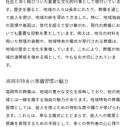
社会と深く結びついた重要な文化的行事として根付いていま
高岡市特有の葬儀のエピソード
す。歴史を遡ると、地域の人々は長年にわたり、葬儀を通じ
地域に根ざした高岡市の葬儀式故人への深い敬意
て故人を偲び、地域の絆を深めてきました。特に、地域独自
伝統的な儀式に込められた意味
の習慣や風習は、世代を超えて受け継がれ、現代の葬儀にお
地域の価値観が反映された葬儀の形
いても重要な役割を果たしています。例えば、地元の材料を
用いた祭壇の装飾や、地域特有の儀式が挙行される葬儀は、
故人との別れを大切にするための工夫
地域の歴史と文化を象徴しています。これにより、葬儀が地
葬儀における故人への敬意の表現法
域の連帯感を強める場として、今もなお大切にされていま
地域の信仰と風習の影響
す。
故人を称えるための特別な儀式
高岡市の葬儀に見る地域文化の融合と温もり
高岡市特有の葬儀習慣の魅力
葬儀における文化的融合の重要性
高岡市の葬儀は、地域の豊かな文化を反映しており、他の地
地域文化が生む温かいセレモニー
域とは一線を画する独自の魅力があります。地域特有の葬儀
異文化交流がもたらす新しい葬儀形態
習慣としては、故人を偲ぶための特別な歌や踊りが挙げられ
伝統と現代の調和が見られる葬儀
ます。これらは、単なる儀式にとどまらず、故人への敬意と
心温まる地域コミュニティの力
感謝を表現するための手段として、多くの参列者の心に残り