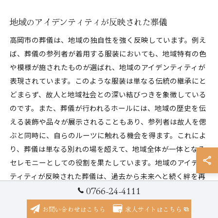
地域のアイデンティティが反映された葬儀
高岡市の葬儀は、地域の独自性を強く反映しています。例え
ば、葬儀の参列者が着用する服装においても、地域特有の色
や模様が施されたものが選ばれ、地域のアイデンティティが
表現されています。このような服装は単なる伝統の継承にと
どまらず、故人と地域社会との深い結びつきを象徴している
のです。また、葬儀が行われるホールには、地域の歴史を伝
える装飾や品々が展示されることもあり、参列者は故人を偲
ぶと同時に、自らのルーツに触れる機会を得ます。これによ
り、葬儀は単なる別れの場を超えて、地域全体が一体となる
セレモニーとしての役割を果たしています。地域のアイデン
ティティが反映された葬儀は、過去から未来へと続く絆を再
0766-24-4111
確認する貴重な場となっています。
お問い合わせはこちら
求人サイトはこちら
新旧の文化が交わる葬儀の魅力