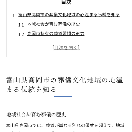
目次
富山県高岡市の葬儀文化地域の心温まる伝統を知る
地域社会が育む葬儀の歴史
高岡市特有の葬儀習慣の魅力
高岡市における葬儀の進化と変遷
地域の絆を象徴する葬儀の役割
葬儀における文化的要素の重要性
心温まる葬儀を実現するための工夫
富山県高岡市の葬儀文化地域の心温
高岡市での葬儀セレモニーが持つ特別な意味
まる伝統を知る
故人を偲ぶセレモニーの背景
地域の信頼が生む心に残る時間
参加者にとっての精神的な意義
地域社会が育む葬儀の歴史
葬儀がもたらす地域社会への影響
富山県高岡市では、葬儀が単なる別れの儀式を超えて、地域
個々の希望に応じたセレモニーの設計