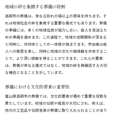
伝統が生む心温まる葬儀スタイル
地域の絆を象徴する葬儀の役割
故人を偲ぶ高岡市の葬儀その背景にある地域社会
高岡市の葬儀は、単なる別れの場以上の意味を持ちます。そ
地域社会が支える葬儀の運営
れは地域社会の絆を象徴する重要な儀式でもあります。葬儀
葬儀における地域の役割と影響
の準備には、多くの地域住民が協力し合い、故人を見送るた
故人を偲ぶための地域の取り組み
めの準備を進めます。この過程で、地域の信頼関係が深まる
と同時に、共同体としての一体感が強まります。参加者は故
地域コミュニティの結びつきが生む意義
人への敬意を表し、同時に地域の文化や価値観を共有するこ
心に残る葬儀を支える人々の努力
とで、より深い感動を得ることができます。これらの要素
葬儀に見る地域社会の温かさ
は、葬儀が単なる儀式ではなく、地域の絆を再確認する大切
心温まる高岡市の葬儀地域の文化が息づく瞬間
な機会となることを示しています。
葬儀における一体感の瞬間
地域文化が華やぐ感動的なひととき
葬儀における文化的要素の重要性
伝統に根ざした心温まる場面
富山県高岡市の葬儀では、文化的要素が極めて重要な役割を
故人を偲ぶ心が生む感動
果たしています。地域の伝統や風習が大切にされ、例えば、
地域の風習が彩る葬儀の風景
地元の工芸品や伝統音楽が葬儀に取り入れられることがあり