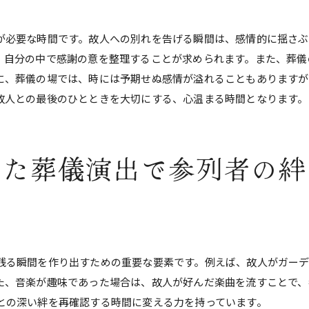
振り返りの時間を設ける理由
故人らしさを感じる葬儀演出が持つ意義とは
が必要な時間です。故人への別れを告げる瞬間は、感情的に揺さ
個性を引き出す演出の魅力
、自分の中で感謝の意を整理することが求められます。また、葬儀
追悼の場としての意義
に、葬儀の場では、時には予期せぬ感情が溢れることもあります
故人の精神を称える方法
故人との最後のひとときを大切にする、心温まる時間となります。
参列者が心に残す感動の瞬間
演出がもたらす心の変化
した葬儀演出で参列者の絆
故人を感じるための準備
葬儀参列者にとって心温まる時間を提供するには
心温まる演出の具体例
参列者の心に響く工夫
感動を引き出すストーリーテリング
残る瞬間を作り出すための重要な要素です。例えば、故人がガー
故人へのメッセージを共有する場
た、音楽が趣味であった場合は、故人が好んだ楽曲を流すことで、
参加者が心温まる瞬間を作る
との深い絆を再確認する時間に変える力を持っています。