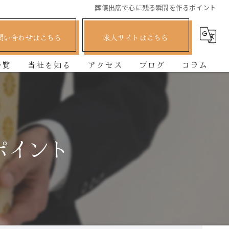
葬儀出席で心に残る瞬間を作るポイント
問い合わせはこちら
求人サイトはこちら
一覧
当社を知る
アクセス
ブログ
コラム
正社員
司会
ポイント
ディレクター
経験者
未経験