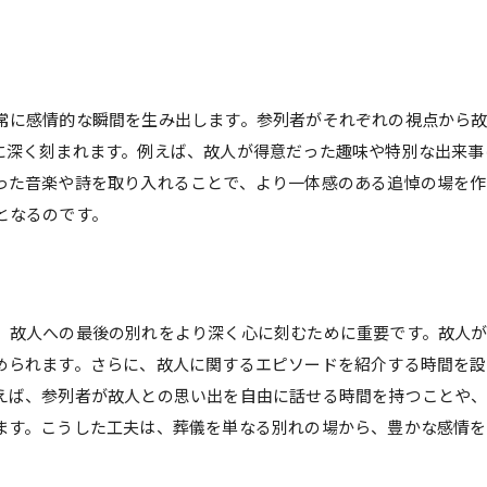
参列者が葬儀で感じる温かさと感動の理由
心に響く葬儀の演出とその効果
温かさを感じる瞬間を作るために
参列者が共有する思い出の力
常に感情的な瞬間を生み出します。参列者がそれぞれの視点から
に深く刻まれます。例えば、故人が得意だった趣味や特別な出来事
感動を生むコミュニケーション
った音楽や詩を取り入れることで、より一体感のある追悼の場を作
葬儀での心温まるエピソード
となるのです。
感動を与えるための工夫
故人の人生を反映したメモリアル空間の作り方
故人の人生を語る展示の工夫
、故人への最後の別れをより深く心に刻むために重要です。故人
個性を反映した空間デザイン
められます。さらに、故人に関するエピソードを紹介する時間を設
思い出の品々の効果的な利用
えば、参列者が故人との思い出を自由に話せる時間を持つことや
故人らしさを引き出すアイデア
ます。こうした工夫は、葬儀を単なる別れの場から、豊かな感情を
参列者が感じる没入感の演出
メモリアル空間が提供する感動