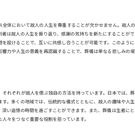
参列者が共に語り合う故人の思い出とその効果
思い出を共有する時間の重要性
ス全体において故人の人生を尊重することが欠かせません。故人
語り合うことで深まる絆
列者は故人の人生を振り返り、感謝の気持ちを新たにすることがで
故人を偲ぶための会話の場
間を設けることで、互いに共感し合うことが可能です。このように
思い出話がもたらす心の癒し
影響力や人生の意義を再認識することで、葬儀は単なる悲しみの
参列者同士の新たな繋がり
故人の影響を再確認する時間
葬儀で心に残る瞬間を作るための具体的なステップ
計画段階での考慮ポイント
、それぞれが故人を偲ぶ独自の方法を持っています。日本では、葬
演出を成功させるための準備
ます。多くの地域では、伝統的な儀式とともに、故人の趣味や人生
故人の人生を反映する演出方法
、深い追憶の時間を過ごすことができます。また、葬儀は生者にと
感動を最大化するための工夫
た人々をつなぐ重要な役割を担っています。
参加者が記憶に残る瞬間を作る