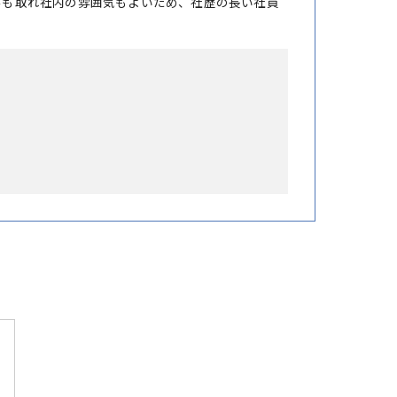
みも取れ社内の雰囲気もよいため、社歴の長い社員