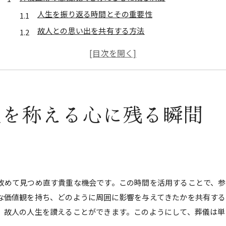
人生を振り返る時間とその重要性
故人との思い出を共有する方法
参列者の心に響く葬儀の演出
感動的な別れの瞬間を作るために
葬儀文化の背景とその意義
参加者にとっての心の準備
人を称える心に残る瞬間
故人の趣味を活かした葬儀演出で参列者の絆を深める方法
趣味を取り入れたパーソナルな演出
参列者が参加できるアクティビティ
故人の人生を反映するディスプレイの工夫
思い出の品の活用とその効果
改めて見つめ直す貴重な機会です。この時間を活用することで、
な価値観を持ち、どのように周囲に影響を与えてきたかを共有する
話題を提供する趣味に基づく演出
、故人の人生を讃えることができます。このようにして、葬儀は単
感動を呼ぶための演出計画