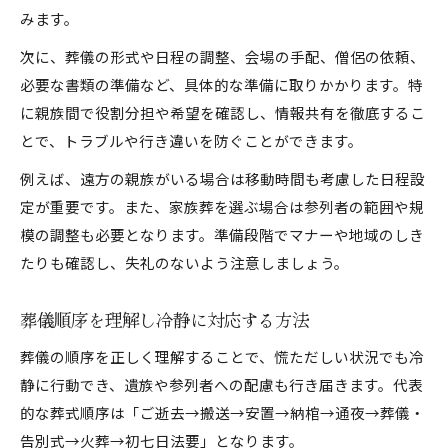
みます。
次に、葬儀の形式や日程の調整、会場の手配、僧侶の依頼、
必要な書類の準備など、具体的な準備に取りかかります。特
に親族間で役割分担や希望を確認し、情報共有を徹底するこ
とで、トラブルや行き違いを防ぐことができます。
例えば、遠方の親族がいる場合は移動時間も考慮した日程設
定が重要です。また、家族葬を選ぶ場合は参列者の範囲や規
模の調整も必要となります。準備段階でマナーや地域のしき
たりも確認し、失礼のないよう注意しましょう。
葬儀順序を理解し冷静に対応する方法
葬儀の順序を正しく理解することで、慌ただしい状況でも冷
静に行動でき、遺族や参列者への配慮も行き届きます。代表
的な葬式順序は「ご逝去→搬送→安置→納棺→通夜→葬儀・
告別式→火葬→初七日法要」となります。