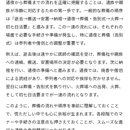
通夜から葬儀までの流れを正確に把握することは、遺族や親
族が冷静に対応するための第一歩です。一般的な葬儀の順序
は「逝去→搬送→安置→納棺→通夜→葬儀・告別式→火葬→
初七日法要」と進みます。この一連の流れには、それぞれの
場面で必要な手続きや準備が発生し、特に通夜と葬儀（告別
式）は参列者や僧侶との調整が重要です。
例えば、逝去後は速やかに医師の確認を受け、葬儀社や親族
への連絡、搬送、安置場所の決定が必要となります。次に納
棺を行い、通夜の準備へと進みます。通夜では、焼香や僧侶
による読経があり、参列者への対応や挨拶も欠かせません。
翌日には葬儀・告別式を執り行い、火葬場への出発、火葬、
そして初七日法要までが一連の流れとなります。
このように、葬儀の流れや順序を事前に理解しておくこと
で、慌ただしい中でも心に余裕が生まれます。各段階でのマ
ナーや手続きの注意点も押さえておくことが、スムーズな進
行と遺族の負担軽減につながります。