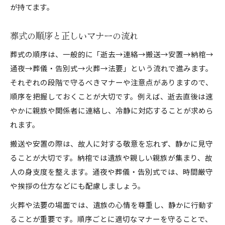
が持てます。
葬式の順序と正しいマナーの流れ
葬式の順序は、一般的に「逝去→連絡→搬送→安置→納棺→
通夜→葬儀・告別式→火葬→法要」という流れで進みます。
それぞれの段階で守るべきマナーや注意点がありますので、
順序を把握しておくことが大切です。例えば、逝去直後は速
やかに親族や関係者に連絡し、冷静に対応することが求めら
れます。
搬送や安置の際は、故人に対する敬意を忘れず、静かに見守
ることが大切です。納棺では遺族や親しい親族が集まり、故
人の身支度を整えます。通夜や葬儀・告別式では、時間厳守
や挨拶の仕方などにも配慮しましょう。
火葬や法要の場面では、遺族の心情を尊重し、静かに行動す
ることが重要です。順序ごとに適切なマナーを守ることで、