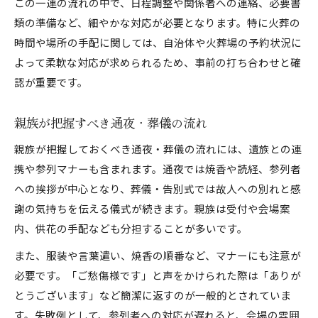
この一連の流れの中で、日程調整や関係者への連絡、必要書
類の準備など、細やかな対応が必要となります。特に火葬の
時間や場所の手配に関しては、自治体や火葬場の予約状況に
よって柔軟な対応が求められるため、事前の打ち合わせと確
認が重要です。
親族が把握すべき通夜・葬儀の流れ
親族が把握しておくべき通夜・葬儀の流れには、遺族との連
携や参列マナーも含まれます。通夜では焼香や読経、参列者
への挨拶が中心となり、葬儀・告別式では故人への別れと感
謝の気持ちを伝える儀式が続きます。親族は受付や会場案
内、供花の手配なども分担することが多いです。
また、服装や言葉遣い、焼香の順番など、マナーにも注意が
必要です。「ご愁傷様です」と声をかけられた際は「ありが
とうございます」など簡潔に返すのが一般的とされていま
す。失敗例として、参列者への対応が遅れると、会場の雰囲