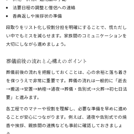
法要日程の調整と僧侶への連絡
香典返しや挨拶状の準備
段取りをリスト化し役割分担を明確にすることで、慌ただし
い中でもミスを減らせます。家族間のコミュニケーションを
大切にしながら進めましょう。
葬儀前後の流れと心構えのポイント
葬儀前後の流れを把握しておくことは、心の余裕と落ち着き
を保つうえで非常に重要です。葬儀の流れは一般的に「逝去
→搬送→安置→納棺→通夜→葬儀・告別式→火葬→初七日法
要」と進みます。
各工程でのマナーや役割を理解し、必要な準備を早めに進め
ることが安心につながります。例えば、通夜や告別式での焼
香や挨拶、親族間の連携なども事前に確認しておきましょ
う。