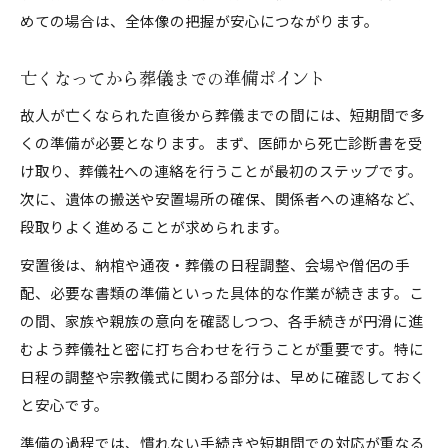
安心して臨むための葬儀前後の手順
めての場合は、全体像の把握が安心につながります。
葬儀前の手続きと準備のチェックリスト
葬儀後に必要な手続きと流れを紹介
亡くなってから葬儀までの準備ポイント
葬式の前後で家族が行うべき段取り
故人が亡くなられた直後から葬儀までの間には、短期間で多
葬儀前後の流れと心構えのポイント
くの準備が必要となります。まず、医師から死亡診断書を受
遺族が安心できる葬儀手順の流れ
け取り、葬儀社への連絡を行うことが最初のステップです。
一般的な葬儀の流れと注意点まとめ
次に、遺体の搬送や安置場所の確保、関係者への連絡など、
段取りよく進めることが求められます。
一般的な葬儀の流れを時系列で整理
葬式の流れにおける注意点の解説
安置後は、納棺や通夜・葬儀の日程調整、会場や僧侶の手
配、必要な書類の準備といった具体的な作業が続きます。こ
告別式や火葬時のポイントとマナー
の間、家族や親族の意向を確認しつつ、各手続きが円滑に進
親族間の連携で失敗しない葬儀運営
むよう葬儀社と密に打ち合わせを行うことが重要です。特に
葬儀の流れでよくある疑問を解消
日程の調整や宗教儀式に関わる部分は、早めに確認しておく
と安心です。
準備の過程では、慣れない手続きや短期間での対応が重なる