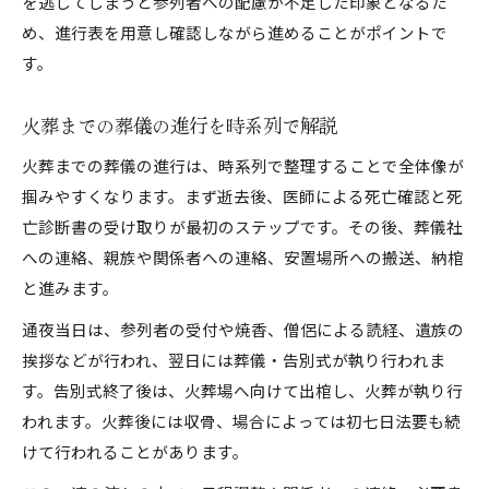
を逃してしまうと参列者への配慮が不足した印象となるた
め、進行表を用意し確認しながら進めることがポイントで
す。
火葬までの葬儀の進行を時系列で解説
火葬までの葬儀の進行は、時系列で整理することで全体像が
掴みやすくなります。まず逝去後、医師による死亡確認と死
亡診断書の受け取りが最初のステップです。その後、葬儀社
への連絡、親族や関係者への連絡、安置場所への搬送、納棺
と進みます。
通夜当日は、参列者の受付や焼香、僧侶による読経、遺族の
挨拶などが行われ、翌日には葬儀・告別式が執り行われま
す。告別式終了後は、火葬場へ向けて出棺し、火葬が執り行
われます。火葬後には収骨、場合によっては初七日法要も続
けて行われることがあります。