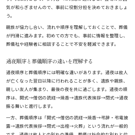
気が和らぎませんので、事前に役割分担を決めておきましょ
う。
親族が協力し合い、流れや順序を理解しておくことで、葬儀
が円滑に進みます。初めての方でも、事前に情報を整理し、
葬儀社や経験者に相談することで不安を軽減できます。
通夜順序と葬儀順序の違いを理解する
通夜順序と葬儀順序には明確な違いがあります。通夜は故人
が亡くなった翌日以降に行われることが多く、遺族や親族、
親しい友人が集まり、最後の夜を共に過ごします。通夜の順
序は、開式→僧侶の読経→焼香→遺族代表挨拶→閉式→通夜
振る舞いと進行します。
一方、葬儀順序は「開式→僧侶の読経→焼香→弔辞・弔電披
露→遺族代表挨拶→閉式→出棺→火葬」という流れが一般的
です。通夜は故人との別れの準備、葬儀は社会的な別れと位