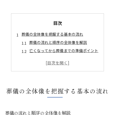
目次
葬儀の全体像を把握する基本の流れ
葬儀の流れと順序の全体像を解説
亡くなってから葬儀までの準備ポイント
葬式の流れや日程の考え方の基本
親族が知っておきたい葬儀の段取り
一般的な葬儀の順序と家族の役割
知らないと困る葬儀マナーと順序解説
葬儀の全体像を把握する基本の流れ
葬儀で守るべきマナーの基礎知識
葬式の順序と正しいマナーの流れ
親族として知るべき葬儀マナーの実際
葬儀の流れと順序の全体像を解説