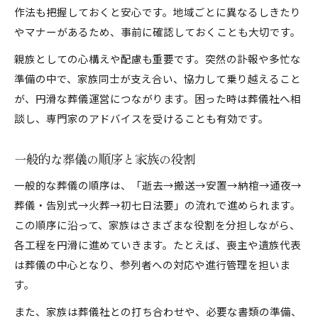
作法も把握しておくと安心です。地域ごとに異なるしきたり
やマナーがあるため、事前に確認しておくことも大切です。
親族としての心構えや配慮も重要です。突然の訃報や多忙な
準備の中で、家族同士が支え合い、協力して乗り越えること
が、円滑な葬儀運営につながります。困った時は葬儀社へ相
談し、専門家のアドバイスを受けることも有効です。
一般的な葬儀の順序と家族の役割
一般的な葬儀の順序は、「逝去→搬送→安置→納棺→通夜→
葬儀・告別式→火葬→初七日法要」の流れで進められます。
この順序に沿って、家族はさまざまな役割を分担しながら、
各工程を円滑に進めていきます。たとえば、喪主や遺族代表
は葬儀の中心となり、参列者への対応や進行管理を担いま
す。
また、家族は葬儀社との打ち合わせや、必要な書類の準備、