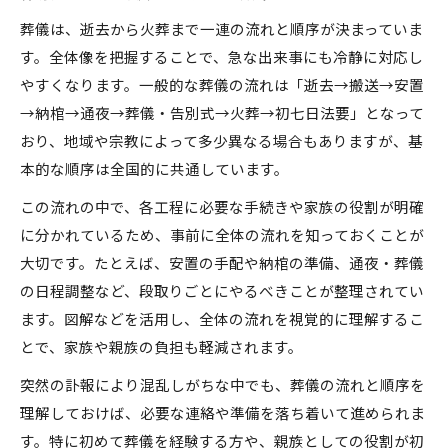
流れごとの葬儀マナーと注意点
葬儀は、逝去から火葬まで一連の流れと順序が決まっていま
通夜や告別式でのマナー徹底解説
す。全体像を把握することで、急な出来事にも冷静に対応し
突然の訃報に備える葬儀の段取りガイド
やすくなります。一般的な葬儀の流れは「逝去→搬送→安置
葬儀の段取りを事前に知る安心ポイント
→納棺→通夜→葬儀・告別式→火葬→初七日法要」となって
訃報後すぐ必要な葬儀の流れとは
おり、地域や宗教によって多少異なる場合もありますが、基
親族への連絡と葬儀準備の流れ解説
本的な順序は全国的に共通しています。
葬儀順序を理解し冷静に対応する方法
この流れの中で、各工程に必要な手続きや家族の役割が明確
亡くなってから葬儀までの平均日数
に分かれているため、事前に全体の流れを知っておくことが
通夜から火葬まで葬儀の進行を徹底整理
大切です。たとえば、安置の手配や納棺の準備、通夜・葬儀
の日程調整など、段取りごとにやるべきことが整理されてい
通夜から葬儀までの流れと順序の詳細
ます。図解などを活用し、全体の流れを視覚的に理解するこ
葬儀・告別式の進行と家族の役割整理
とで、家族や親族の負担も軽減されます。
火葬までの葬儀の進行を時系列で解説
突然の訃報により混乱しがちな中でも、葬儀の流れと順序を
親族が把握すべき通夜・葬儀の流れ
理解しておけば、必要な連絡や準備を落ち着いて進められま
通夜順序と葬儀順序の違いを理解する
す。特に初めて葬儀を経験する方や、親族としての役割が初