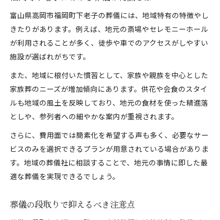
葬儀概念を知り賢く備える大切さ
富山県高岡市福岡町下老子の葬儀には、地域特有の特徴やし
経済的負担を抑える葬儀準備方法
きたりがあります。例えば、地元の斎場やセレモニーホール
将来に備えて葬儀内容を見直す理由
が利用されることが多く、徒歩や車でのアクセスがしやすい
心とお金を守る葬儀の事前計画術
施設が選ばれがちです。
葬儀費用と備えのポイント解説
また、地域に根付いた慣習として、家族や親族を中心とした
少人数で静かに送る新しい葬儀像
家族葬のニーズが増加傾向にあります。供花や会食のスタイ
少人数葬儀が選ばれる理由と特徴
ルも地域の風土を反映しており、地元の食材を使った精進落
静かに見送る葬儀の進め方と工夫
としや、参列者への細やかな案内が重視されます。
家族葬と葬儀概念の新しい形を解説
さらに、費用面では簡素化を希望する声も多く、必要なサー
参列者が少ない場合の葬儀対応策
ビスのみを選択できるプランが用意されている場合がありま
気持ちを伝える小規模葬儀の工夫
す。地域の葬儀社に相談することで、地元の事情に即した最
適な葬儀を実現できるでしょう。
葬儀の段取りで抑えるべき注意点