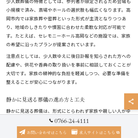
少人数葬儀の特徴としては、参列者が限定されるため会場も
小規模で済み、斎場やホールの選択肢も幅広くなります。高
岡市内では家族葬や密葬といった形式が主流となりつつあ
り、地域のしきたりや慣習に合わせた柔軟な対応が可能で
す。たとえば、セレモニーホール高岡などの施設では、家族
の希望に沿ったプランが提案されています。
注意点としては、少人数ゆえに後日訃報を知らされた方への
配慮や、供花や香典の取り扱いを事前に相談しておくことが
大切です。家族の精神的な負担を軽減しつつ、必要な準備を
整えることが安心につながります。
静かに見送る葬儀の進め方と工夫
静かに見送る葬儀は、形式にとらわれず家族や親しい人がゆ
0766-24-4111
っくりと故人と向き合う時間を大切にする進め方です。富山
県高岡市福岡町下老子では、地域の風習を尊重しながらも、
お問い合わせはこちら
求人サイトはこちら
遺族の意向に沿った進行が可能です。例えば、読経や焼香の