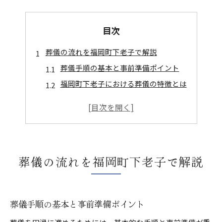
目次
葬儀の流れを福岡町下老子で解説
葬儀手順の基本と事前準備ポイント
福岡町下老子における葬儀の特徴とは
葬儀の段取りで抑えるべき注意点
地域で選ばれる葬儀の進め方ガイド
参列者が安心できる葬儀対応の流れ
高岡市で選ぶ家族に優しい葬儀の形
葬儀の流れを福岡町下老子で解説
家族に寄り添う葬儀の選び方ポイント
高岡市で実現する安心の葬儀サービス
葬儀における家族の役割と負担軽減策
葬儀手順の基本と事前準備ポイント
少人数葬儀で伝わる温かな送り方とは