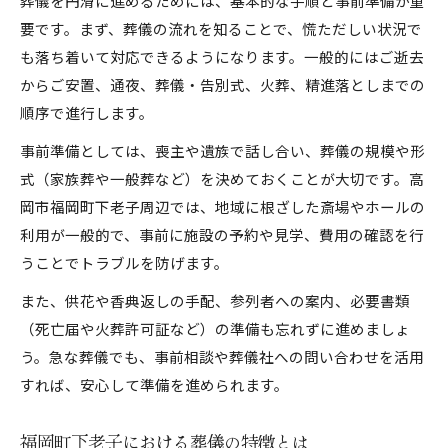
葬儀を円滑に進めるためには、基本的な手順と事前準備が重
家族葬の特徴と葬儀概念の基本解説
要です。まず、葬儀の流れを知ることで、慌ただしい状況で
費用を抑える葬儀選びのポイント集
も落ち着いて対応できるようになります。一般的にはご逝去
葬儀費用を抑えるための基本知識
からご安置、通夜、葬儀・告別式、火葬、精進落としまでの
無駄を省いた葬儀プランの選び方
順序で進行します。
葬儀で追加費用が発生する理由とは
事前準備としては、喪主や遺族で話し合い、葬儀の規模や形
費用面で安心できる葬儀の進め方
式（家族葬や一般葬など）を決めておくことが大切です。高
葬儀費用とサービス内容の比較術
岡市福岡町下老子周辺では、地域に根ざした斎場やホールの
地域特有の葬儀しきたりを知る安心
利用が一般的で、事前に施設の予約や見学、費用の確認を行
うことでトラブルを防げます。
地域に根ざした葬儀の作法と流れ
福岡町下老子の葬儀しきたり解説
また、供花や香典返しの手配、参列者への案内、必要書類
（死亡届や火葬許可証など）の準備も忘れずに進めましょ
地元ならではの葬儀概念の特徴
う。急な葬儀でも、事前相談や葬儀社への問い合わせを活用
参列マナーと地域文化を学ぶ意義
すれば、安心して準備を進められます。
葬儀の伝統を守るための心構え
葬儀概念の理解から経済的備えまで
福岡町下老子における葬儀の特徴とは