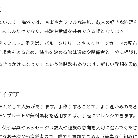
参列者の心に響く葬儀メッセージの工夫
想
葬儀で使わない方が良い言葉への配慮
ています。海外では、音楽やカラフルな装飾、故人の好きな料理
明るい葬儀メッセージのアイデア集
、悲しみだけでなく、感謝や希望を共有できる場となります。
個性を表現する明るい葬儀の新提案
えています。例えば、バルーンリリースやメッセージカードの配布
明るい葬儀日本と海外の新しい演出
る場合もあるため、演出を決める際は遺族や関係者と十分に相談し
葬儀の個性を表すメモリアルボードの活用術
るきっかけになった」という体験談もあります。新しい発想を柔軟
故人らしいメモリアルコーナー手作りアイデア
葬儀で叶える温かく前向きなセレモニー提案
写真や言葉で彩る明るい葬儀の実践例
アイデア
テムとして人気があります。手作りすることで、より温かみのある
テンプレートや無料素材を活用すれば、手軽にアレンジできます。
、使う写真やメッセージは故人や遺族の意向を大切に選んでくださ
さなお子様から高齢者まで、誰でも参加できるよう簡単な仕組みに