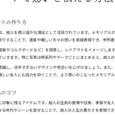
ードの作り方
は、故人を偲ぶ温かな演出として注目されています。メモリアル
作りすることで、遺族や親しい方々の想いを直接表現でき、参列者
厚紙やコルクボードなど）を用意し、レイアウトをイメージしま
ていきます。特に写真は時系列やテーマごとにまとめると、故人の
意識し、派手すぎないデザインや色合いを心がけましょう。また
親しい友人にも協力を仰ぐことで、より想いのこもったメモリアル
出のコツ
に印象に残るアイテムです。故人の生前の表情や日常、家族や友人
々な年代やシーンを混ぜることで、故人の人生の豊かさを表現でき