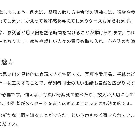
葬儀で使ってはいけない言葉の注意点
葬儀で「ありがとう」を避ける理由と背景
識しましょう。例えば、祭壇の飾り方や音楽の選曲には、遺族や
れてしまい、かえって違和感を与えてしまうケースも見られます。
葬儀マナーで大切な言葉遣いと配慮の基本
遺族にかける言葉と葬儀での返答マナー
や、参列者が思い出を語る時間を設けることが挙げられます。こ
ーとなります。家族や親しい人々の意見も取り入れ、心を込めた演
葬儀で伝わる心遣いの表現方法
メモリアルコーナーで故人を温かく偲ぶ工夫
の魅力
葬儀のメモリアルコーナー活用アイデア集
写真を中心にした葬儀メモリアルコーナー演出法
の思い出を具体的に表現できる空間です。写真や愛用品、手紙な
手作りの温もりを加える葬儀メモリアルコーナー
ナーを工夫することで、参列者同士の思い出話も自然と広がります
メッセージで彩るメモリアルコーナー葬儀の魅力
が必要です。例えば、写真は時系列で並べたり、故人が大切にして
明るい雰囲気のメモリアルコーナー演出術
て、参列者がメッセージを書き込めるようにするのも効果的です。
実践しやすい葬儀のメッセージ表現の工夫
の新たな一面を知ることができた」という声も多く寄せられていま
葬儀で伝えるメッセージ文例と注意点
ください。
メモリアルコーナーメッセージの書き方ガイド