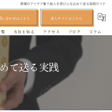
葬儀のアイデア集で故人を偲び心を込めて送る実践ガイド
問い合わせはこちら
求人サイトはこちら
一覧
当社を知る
アクセス
ブログ
コラム
正社員
司会
めて送る実践
ディレクター
経験者
未経験