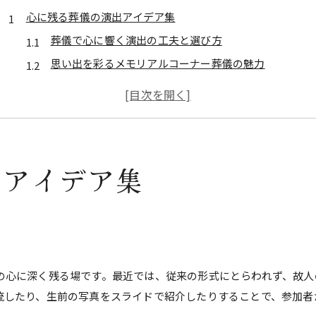
心に残る葬儀の演出アイデア集
葬儀で心に響く演出の工夫と選び方
思い出を彩るメモリアルコーナー葬儀の魅力
明るい葬式海外の演出例と葬儀の新発想
葬儀で使えるメモリアルボード手作りアイデア
葬儀を温かくするメッセージ表現のヒント
手作りメモリアルボードで想いを伝える方法
出アイデア集
葬儀にふさわしい手作りメモリアルボードの作り方
写真を活かす葬儀メモリアルボード演出のコツ
無料テンプレートで葬儀のメモリアルボードを手軽に
葬儀で伝えるメッセージの書き方と注意点
想いが伝わるメモリアルコーナー手作りアイデア
の心に深く残る場です。最近では、従来の形式にとらわれず、故人
流したり、生前の写真をスライドで紹介したりすることで、参加者
葬儀で大切にしたい心遣いとマナーとは