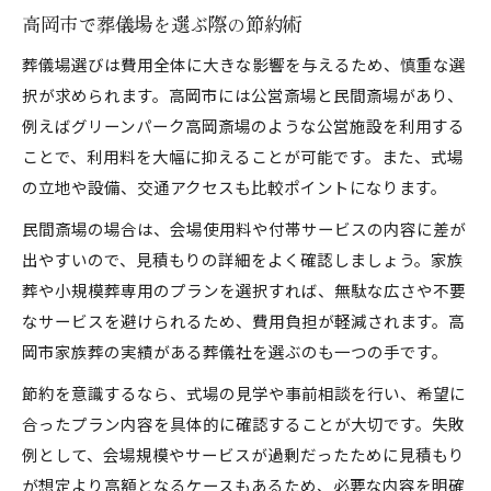
葬儀費用に関わる申請書類の整理法
高岡市で葬儀場を選ぶ際の節約術
高岡市役所での葬祭費手続きガイド
葬儀場選びは費用全体に大きな影響を与えるため、慎重な選
葬儀費用申請で押さえるべき期限と注意点
択が求められます。高岡市には公営斎場と民間斎場があり、
申請手続き時に必要な葬儀関係書類とは
例えばグリーンパーク高岡斎場のような公営施設を利用する
家族と分担する申請準備の実践ポイント
ことで、利用料を大幅に抑えることが可能です。また、式場
今市で無駄なく葬儀を進める実務知識集
の立地や設備、交通アクセスも比較ポイントになります。
葬儀費用の最適化に役立つ実務知識
民間斎場の場合は、会場使用料や付帯サービスの内容に差が
高岡市今市の葬儀場活用法と費用のコツ
出やすいので、見積もりの詳細をよく確認しましょう。家族
葬や小規模葬専用のプランを選択すれば、無駄な広さや不要
無駄を省く葬儀費用管理の基本手順
なサービスを避けられるため、費用負担が軽減されます。高
実際に役立つ葬儀費用節約の実例集
岡市家族葬の実績がある葬儀社を選ぶのも一つの手です。
葬儀費用を抑えるための情報収集方法
節約を意識するなら、式場の見学や事前相談を行い、希望に
合ったプラン内容を具体的に確認することが大切です。失敗
例として、会場規模やサービスが過剰だったために見積もり
が想定より高額となるケースもあるため、必要な内容を明確