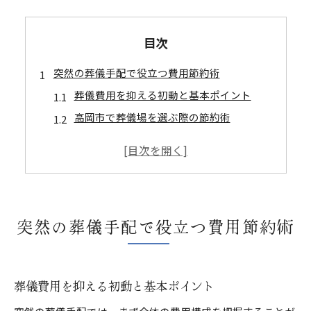
目次
突然の葬儀手配で役立つ費用節約術
葬儀費用を抑える初動と基本ポイント
高岡市で葬儀場を選ぶ際の節約術
おくやみ情報から分かる葬儀費用傾向
今市で無駄なく葬儀手配する方法
地域葬儀社の実費で分かる節約事例
高岡市今市で葬儀費用を抑えるコツ
突然の葬儀手配で役立つ費用節約術
葬儀費用の仕組みと抑え方の基本
家族葬を選ぶ際の費用比較ポイント
必要最低限のサービスで葬儀費用節約
葬儀費用を抑える初動と基本ポイント
高岡市の市民料金を活用した葬儀対策