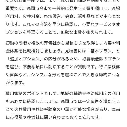
突然の葬儀手配では、まず全体の費用構成を把握することが
葬儀場選びが費用に与える影響とは
重要です。高岡市今市で一般的に発生する費用項目は、斎場
補助金を活用した賢い葬儀の手順とは
利用料、火葬料金、祭壇設営、会食、返礼品などが中心とな
葬儀費用補助金の申請条件を徹底解説
ります。これらの内訳を早期に確認し、不要なサービスやオ
高岡市の補助金で葬儀費用を軽減する方法
プションを整理することで、無駄な出費を抑えられます。
葬祭費申請に必要な書類と手続きの流れ
初動の段階で複数の葬儀社から見積もりを取得し、内容や料
葬儀費用補助金の活用で安心の手配
金体系を比較検討しましょう。見積書には「基本プラン」と
知らないと損する高岡市の補助金情報
「追加オプション」の区分があるため、必要最低限のプラン
家族葬における費用配分の実践ポイント
を選び、不要な項目は削除することが賢明です。特に家族葬
や直葬など、シンプルな形式を選ぶことで大きな節約につな
家族葬の葬儀費用を無駄なく配分する方法
がります。
人数規模別の家族葬費用目安と内訳
費用抑制のポイントとして、地域の補助金や助成制度の利用
高岡市家族葬で費用配分に注意すべき点
も忘れずに確認しましょう。高岡市では一定条件を満たすこ
返礼品や会食費用を抑える家族葬の工夫
とで火葬費用や葬祭補助金の申請が可能な場合があり、事前
家族葬で追加費用が発生する場面とは
に市役所や葬儀社に問い合わせておくと安心です。
申請手続きで失敗しない葬儀準備の流れ