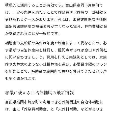
家族葬や火葬式の費用比較と注意点
積極的に活用することが有効です。富山県高岡市片原町で
家族葬と火葬式の葬儀費用を比較
は、一定の条件を満たすことで葬祭費や火葬費の一部補助を
家族葬を選ぶ際の費用注意ポイント
受けられるケースがあります。例えば、国民健康保険や後期
火葬式の葬儀費用を抑える具体策
高齢者医療制度の被保険者が亡くなった場合、葬祭費補助金
が支給されることが一般的です。
葬儀形式ごとの費用と負担を整理
葬儀費用の内訳と節約ポイント紹介
補助金の支給額や条件は年度や制度によって異なるため、必
安心して葬儀準備を進めるための実践法
ず最新の自治体案内を確認し、疑問点があれば窓口や葬儀社
に問い合わせましょう。費用を抑える実践例としては、家族
安心のための葬儀準備チェックリスト
葬や火葬式のような小規模葬儀を選び、必要最小限のプラン
失敗しない葬儀手配の進め方ガイド
を組むことで、補助金の範囲内で負担を軽減できたという声
葬儀費用の見通しを立てる実践法
も多く聞かれます。
葬儀準備で役立つサポート活用術
葬儀費用と補助を考慮した準備方法
葬儀に使える自治体補助の最新情報
富山県高岡市片原町で利用できる葬儀関連の自治体補助に
は、主に「葬祭費補助金」と「火葬料補助」などがありま