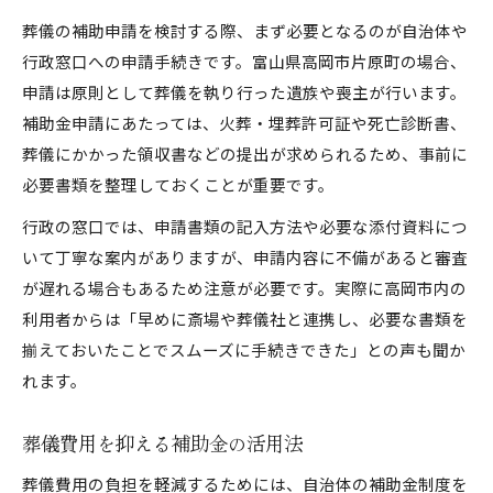
安価な葬儀を選ぶ際の注意点とは
葬儀の補助申請を検討する際、まず必要となるのが自治体や
葬儀費用を抑える式場選びの基準
行政窓口への申請手続きです。富山県高岡市片原町の場合、
補助制度活用で自己負担を減らす知恵
申請は原則として葬儀を執り行った遺族や喪主が行います。
葬儀補助制度を最大限に活用する方法
補助金申請にあたっては、火葬・埋葬許可証や死亡診断書、
自己負担を減らす葬儀費用の賢い工夫
葬儀にかかった領収書などの提出が求められるため、事前に
葬儀費用軽減のための補助金チェック
必要書類を整理しておくことが重要です。
申請漏れを防ぐ葬儀補助のポイント
行政の窓口では、申請書類の記入方法や必要な添付資料につ
葬儀の費用負担を抑える実践的対策
いて丁寧な案内がありますが、申請内容に不備があると審査
香典相場と地域マナー徹底チェック
が遅れる場合もあるため注意が必要です。実際に高岡市内の
利用者からは「早めに斎場や葬儀社と連携し、必要な書類を
葬儀に必要な香典相場を徹底解説
揃えておいたことでスムーズに手続きできた」との声も聞か
地域別の葬儀マナーと香典の特徴
れます。
参列時に押さえたい葬儀の慣習確認
葬儀で失敗しない香典額の目安とは
葬儀費用を抑える補助金の活用法
香典返しの相場と選び方ポイント
葬儀費用の負担を軽減するためには、自治体の補助金制度を