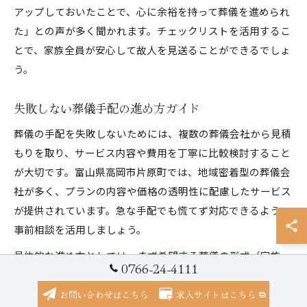
アップしておいたことで、心に余裕を持って葬儀を進められ
た」との声が多く聞かれます。チェックリストを活用するこ
とで、家族全員が安心して故人を見送ることができるでしょ
う。
失敗しない葬儀手配の進め方ガイド
葬儀の手配を失敗しないためには、複数の葬儀会社から見積
もりを取り、サービス内容や費用を丁寧に比較検討すること
が大切です。富山県高岡市片原町では、地域密着型の葬儀会
社が多く、プランの内容や価格の透明性に配慮したサービス
が提供されています。急な手配でも慌てず対応できるよう、
事前相談を活用しましょう。
具体的な進め方としては、まず希望する葬儀の形式（家族
0766-24-4111
葬、一般葬、火葬式など）を家族で話し合い、必要なサービ
スや予算感を整理します。その上で、各社の見積もりを比較
お問い合わせはこちら
求人サイトはこちら