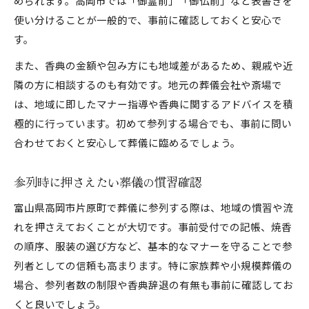
められます。高岡市では「御霊前」「御仏前」など表書きを
使い分けることが一般的で、事前に確認しておくと安心で
す。
また、香典の金額や包み方にも地域差があるため、親戚や近
隣の方に相談するのも有効です。地元の葬儀会社や斎場で
は、地域に即したマナー指導や香典に関するアドバイスを積
極的に行っています。初めて参列する場合でも、事前に問い
合わせておくと安心して葬儀に臨めるでしょう。
参列時に押さえたい葬儀の慣習確認
富山県高岡市片原町で葬儀に参列する際は、地域の慣習や流
れを押さえておくことが大切です。事前受付での記帳、焼香
の順序、服装の選び方など、基本的なマナーを守ることで参
列者としての信頼も高まります。特に家族葬や小規模葬儀の
場合、参列者数の制限や香典辞退の有無も事前に確認してお
くと良いでしょう。