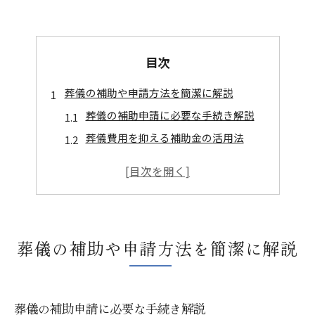
目次
葬儀の補助や申請方法を簡潔に解説
葬儀の補助申請に必要な手続き解説
葬儀費用を抑える補助金の活用法
葬儀に使える自治体補助の最新情報
申請時に注意したい葬儀のポイント
葬儀補助の申請期限と必要書類の確認
費用を抑える葬儀形式の選び方ガイド
葬儀の補助や申請方法を簡潔に解説
費用重視で選ぶ葬儀形式の比較方法
家族葬や火葬式の葬儀費用の違い解説
葬儀の見積もり比較で無駄を省くコツ
葬儀の補助申請に必要な手続き解説