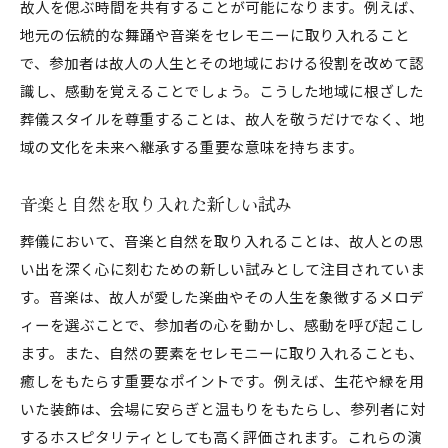
参加者に感動を与えるための工夫
故人を偲ぶ時間を共有することが可能になります。例えば、
地元の伝統的な舞踊や音楽をセレモニーに取り入れること
故人の個性を際立たせるためのデザイン
で、参加者は故人の人生とその地域における役割を改めて認
参加者が共感する演出の取り入れ方
識し、感動を覚えることでしょう。こうした地域に根ざした
人生の終わりを温かく見送るための演出
葬儀スタイルを尊重することは、故人を敬うだけでなく、地
域の文化を未来へ継承する重要な意味を持ちます。
音楽と自然を取り入れた新しい試み
葬儀において、音楽と自然を取り入れることは、故人との思
い出を深く心に刻むための新しい試みとして注目されていま
す。音楽は、故人が愛した楽曲やその人生を象徴するメロデ
ィーを選ぶことで、参加者の心を動かし、感動を呼び起こし
ます。また、自然の要素をセレモニーに取り入れることも、
癒しをもたらす重要なポイントです。例えば、生花や緑を用
いた装飾は、会場に安らぎと温もりをもたらし、参列者に対
するホスピタリティとしても高く評価されます。これらの演