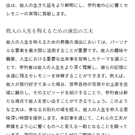
出は、故人の生きた証をより鮮明にし、参列者の心に響くセ
レモニーの実現に貢献します。
故人の人生を称えるための演出の工夫
故人の人生を称えるための葬儀の演出においては、パーソナ
ルな要素を最大限に活用することが重要です。故人の趣味や
職業、人生における重要な出来事を反映したテーマを選ぶこ
とで、参列者は故人の人生をより深く理解し、彼らの記憶に
永遠に残るセレモニーを体験することができます。例えば、
故人が旅行好きであった場合、世界各地の写真やお土産を会
場に展示し、そのエピソードを紹介することで、参列者は新
たな視点で故人を思い出すことができるでしょう。このよう
な工夫は、単なるお別れの場を超え、故人の人生を称える意
味深い時間を提供します。本記事を通じて、これらの工夫が
葬儀をより心に響くものへと変える一助となることを願って
います。次回のエピソードにもぜひご期待ください。