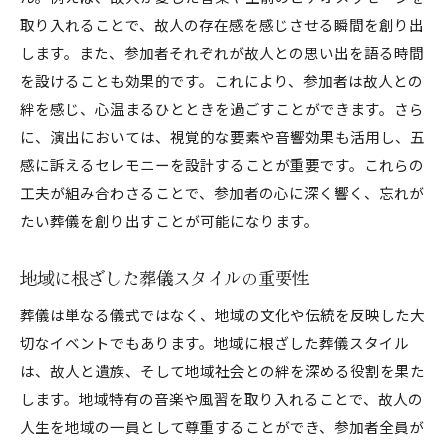
故人の趣味や職業をテーマにしたデコレーショ
取り入れることで、故人の存在感を感じさせる瞬間を創り出
ン
します。また、参加者それぞれが故人との思い出を語る時間
音楽と映像を駆使した感動の演出
を設けることも効果的です。これにより、参加者は故人との
参加者が故人を偲ぶための工夫
絆を感じ、心温まるひとときを過ごすことができます。さら
参加者の心に残る葬儀を実現する方法
に、演出においては、視覚的な要素や音響効果も活用し、五
感に訴えるセレモニーを設計することが重要です。これらの
心に残るセレモニーの基本要素
工夫が組み合わさることで、参加者の心に深く響く、忘れが
参加者を引き込むための演出の工夫
たい葬儀を創り出すことが可能になります。
故人の人生を祝うためのプログラム
感動を生むための演出のポイント
地域に根ざした葬儀スタイルの重要性
個別性を反映した葬儀のデザイン
葬儀は単なる儀式ではなく、地域の文化や伝統を反映した大
参加者全員が心に刻むセレモニーの作り方
切なイベントでもあります。地域に根ざした葬儀スタイル
人生の最後を彩る葬儀演出の有効活用法
は、故人と遺族、そして地域社会との絆を深める役割を果た
人生の集大成を表現するセレモニー
します。地域特有の音楽や風習を取り入れることで、故人の
故人の人生に彩りを添える演出方法
人生を地域の一員として尊重することができ、参加者全員が