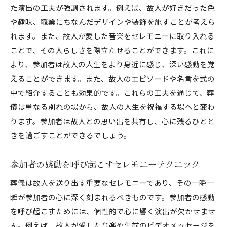
故人への感謝を表現するための演出
た演出の工夫が強調されます。例えば、故人が好きだった色
地域の文化を取り入れた感動のセレモニー
や趣味、職業にちなんだデザインや装飾を施すことが考えら
れます。また、故人が愛した音楽をセレモニーに取り入れる
参加者の心に残る演出の取り入れ方
ことで、その人らしさを際立たせることができます。これに
葬儀の個別性を高めるためのアイデア集
より、参加者は故人の人生をより身近に感じ、深い感動を覚
パーソナライズされた葬儀のためのヒント
えることができます。また、故人のエピソードや名言を式の
故人の好きなものを取り入れた演出
中で紹介することも効果的です。これらの工夫を通じて、葬
遺族の意向を反映したプログラム作り
儀は単なる別れの場から、故人の人生を祝福する場へと変わ
地域独自の文化を活かした葬儀の工夫
ります。参加者は故人との思い出を共有し、心に残るひとと
参加者が故人の人生を理解するための演出
きを過ごすことができるでしょう。
個別性を際立たせるための具体的な手法
参加者の感動を呼び起こすセレモニーテクニック
思い出を美しく表現するための葬儀の工夫
葬儀は故人を送り出す重要なセレモニーであり、その一瞬一
故人の人生を感じさせるセレモニーの作り方
瞬が参加者の心に深く刻まれるべきものです。参加者の感動
美しい思い出を共有するための演出
を呼び起こすためには、個性的で心に響く演出が欠かせませ
参加者の心に残るビジュアルディスプレイ
ん。例えば、故人が愛した音楽や生前のビデオメッセージを