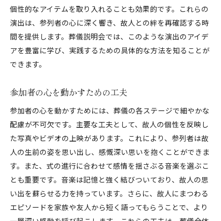
個性的なアイテムを取り入れることも効果的です。これらの
演出は、参列者の心に深く響き、故人との絆を再確認する時
間を提供します。葬儀説明会では、このような演出のアイデ
アを豊富に学び、実践するための具体的な方法を知ることが
できます。
参加者の心を動かすための工夫
参加者の心を動かすためには、葬儀の各ステージで細やかな
配慮が不可欠です。主要な工夫として、故人の個性を反映し
た写真やビデオの上映があります。これにより、参列者は故
人の生前の姿を思い出し、感慨深い思いを抱くことができま
す。また、式の進行に合わせて感情を揺さぶる音楽を選ぶこ
とも重要です。音楽は記憶と強く結びついており、故人の思
い出を蘇らせる力を持っています。さらに、故人にまつわる
エピソードを家族や友人から短く語ってもらうことで、より
一層深い感動を呼び起こします。これらの工夫は、葬儀全体