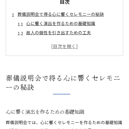
目次
葬儀説明会で得る心に響くセレモニーの秘訣
心に響く演出を作るための基礎知識
故人の個性を引き出すための工夫
参加者の感動を呼び起こすセレモニーテクニッ
ク
地域に根ざした葬儀スタイルの重要性
音楽と自然を取り入れた新しい試み
葬儀説明会で得る心に響くセレモニ
故人の人生を称えるための演出の工夫
ーの秘訣
個性的な葬儀演出を学ぶ説明会の魅力
個性を反映した葬儀の演出方法
説明会で得られる新しいアイデア
心に響く演出を作るための基礎知識
故人の趣味をテーマにしたオリジナルセレモニ
葬儀説明会では、心に響くセレモニーを作るための基礎知識
ー