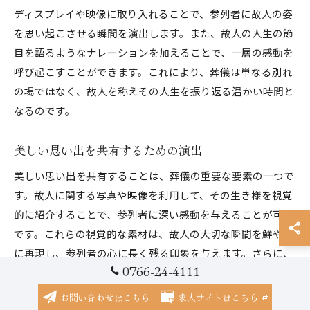
ディスプレイや映像に取り入れることで、参列者に故人の姿
を思い起こさせる瞬間を演出します。また、故人の人生の節
目を語るようなナレーションを加えることで、一層の感動を
呼び起こすことができます。これにより、葬儀は単なる別れ
の場ではなく、故人を称えその人生を振り返る温かい時間と
なるのです。
美しい思い出を共有するための演出
美しい思い出を共有することは、葬儀の重要な要素の一つで
す。故人に関する写真や映像を利用して、その生き様を視覚
的に紹介することで、参列者に深い感動を与えることが可能
です。これらの視覚的な素材は、故人の大切な瞬間を鮮やか
に再現し、参列者の心に長く残る印象を与えます。さらに、
0766-24-4111
故人の好きだった音楽を背景に流すことで、より一層の感情
を喚起します。これにより、参列者は故人との思い出を共有
お問い合わせはこちら
求人サイトはこちら