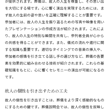
が提供されます。葬儀は、故人の人生を尊重し、その思い出
参加者が感動する演出のポイント
を大切にする場です。心に響く演出を実現するためには、ま
個別性を高めるための具体的手法
ず故人の生前の姿や思いを正確に理解することが重要です。
家庭的な雰囲気を演出するための工夫
参加者には、故人の人生を振り返るための写真や映像を用い
故人を偲ぶ心温まる葬儀の新しいアプローチ
たプレゼンテーションの作成方法が紹介されます。これによ
故人の思い出を深く共有する方法
り、故人の人生の特別な瞬間を共有し、参列者全員が心から
心温まるセレモニーの構成要素
の共感を得ることができます。また、儀式の流れや進行に関
する知識も重要です。適切なタイミングでの音楽の挿入や、
遺族の希望を反映したプログラムの作り方
参加者の感情を引き立てる話し手の選び方など、葬儀の各要
参加者全員が共有できる思い出の演出
素を効果的に組み合わせる技術が紹介されます。これらの基
個性を尊重した葬儀スタイルの探求
礎知識をもとに、心に響くセレモニーの演出が可能になるの
故人の人生を称えるための新しい試み
です。
葬儀説明会で出会う感動の演出方法
感動を呼び起こす演出の秘訣
故人の個性を引き出すための工夫
参加者の心を動かすための工夫
故人の個性を引き出すことは、葬儀をより深く感動的なもの
葬儀説明会で学べる具体的なテクニック
にするための鍵です。葬儀説明会では、故人の個性を反映し