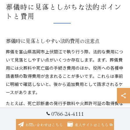
葬儀時に見落としがちな法的ポイン
トと費用
葬儀時に見落としやすい法的費用の注意点
葬儀を富山県高岡市上伏間江で執り行う際、法的な費用につ
いて見落としやすい点がいくつか存在します。まず、葬儀費
用には火葬料や死亡届の手続き費用のほか、役所への各種申
請書類の取得費用が含まれることが多いです。これらは事前
に明細で確認しないと、後から追加費用として請求されるケ
ースがあります。
たとえば、死亡診断書の発行手数料や火葬許可証の取得費な
ど、自治体ごとに細かな金額の違いがあるため、地域の役所
0766-24-4111
に直接問い合わせることが大切です。また、家族葬や小規模
お問い合わせはこちら
求人サイトはこちら
葬儀を選択しても、法的な手続きにかかる費用は省略できな