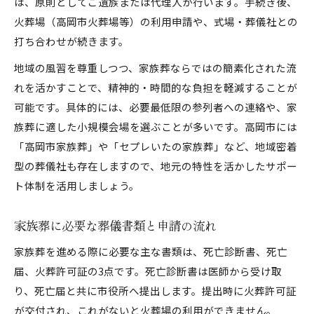
は、原則としてご遺族または代理人が行います。手続き後、
火葬場（高岡市火葬場等）の利用申請や、式場・葬儀社との
打ち合わせが続きます。
地域の風習を尊重しつつ、家族葬ならではの簡素化された流
れを活かすことで、精神的・時間的な負担を軽減することが
可能です。具体的には、必要最低限の参列者への連絡や、家
族葬に適した小規模会場を選ぶことが多いです。高岡市には
「高岡市家族葬」や「セプレいたの家族葬」など、地域密着
型の葬儀社も存在しますので、地元の特性を活かしたサポー
ト体制を活用しましょう。
家族葬に必要な葬儀書類と申請の流れ
家族葬を進める際に必要な主な書類は、死亡診断書、死亡
届、火葬許可証の3点です。死亡診断書は医師から受け取
り、死亡届と共に市役所へ提出します。提出時に火葬許可証
が交付され、これがないと火葬場の利用ができません。