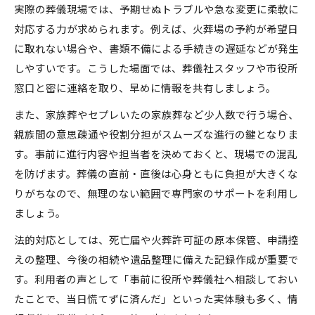
実際の葬儀現場では、予期せぬトラブルや急な変更に柔軟に
対応する力が求められます。例えば、火葬場の予約が希望日
に取れない場合や、書類不備による手続きの遅延などが発生
しやすいです。こうした場面では、葬儀社スタッフや市役所
窓口と密に連絡を取り、早めに情報を共有しましょう。
また、家族葬やセプレいたの家族葬など少人数で行う場合、
親族間の意思疎通や役割分担がスムーズな進行の鍵となりま
す。事前に進行内容や担当者を決めておくと、現場での混乱
を防げます。葬儀の直前・直後は心身ともに負担が大きくな
りがちなので、無理のない範囲で専門家のサポートを利用し
ましょう。
法的対応としては、死亡届や火葬許可証の原本保管、申請控
えの整理、今後の相続や遺品整理に備えた記録作成が重要で
す。利用者の声として「事前に役所や葬儀社へ相談しておい
たことで、当日慌てずに済んだ」といった実体験も多く、情