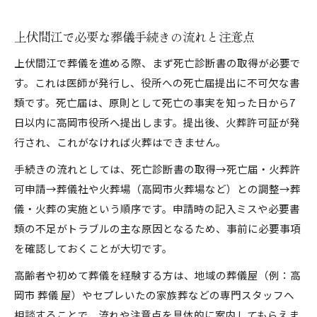
葬儀で負担を減らす法手順と具体的な流れ
必要書類と申請先を押さえる葬儀費用対策
上伏間江で必要な葬儀手続きの流れと注意点
葬儀費用と法的支援の受給方法を解説
上伏間江で葬儀を進める際、まず死亡診断書の取得が必要で
家族葬の流れと葬儀申請時の注意点を解説
す。これは医師が発行し、役所への死亡届提出に不可欠な書
家族葬の一般的な流れと葬儀申請の基本
類です。死亡届は、原則として死亡の事実を知った日から7
葬儀申請時に押さえたい家族葬の注意事項
日以内に高岡市役所へ提出します。提出後、火葬許可証が発
高岡市で家族葬を選ぶ場合の葬儀手続き
行され、これがなければ火葬はできません。
家族葬に必要な葬儀書類と申請の流れ
手続きの流れとしては、死亡診断書の取得→死亡届・火葬許
葬儀に関する家族葬の費用と手続き実例
可申請→葬儀社や火葬場（高岡市火葬場など）との調整→葬
法律の視点から学ぶ葬儀準備の基本と対策
儀・火葬の実施という順序です。申請時の記入ミスや必要書
法律面で押さえるべき葬儀準備の基礎知識
類の不足がトラブルの主な原因となるため、事前に必要事項
を確認しておくことが大切です。
失敗しない葬儀準備と法律対応の実践例
葬儀準備で見落としがちな法的ポイント
高齢者や初めて葬儀を経験する方は、地域の葬儀屋（例：高
岡市 葬儀 屋）やセプレいたの家族葬などの専門スタッフへ
遺族が知るべき葬儀と法手続きの注意点
相談することで、流れや注意点を具体的に案内してもらえま