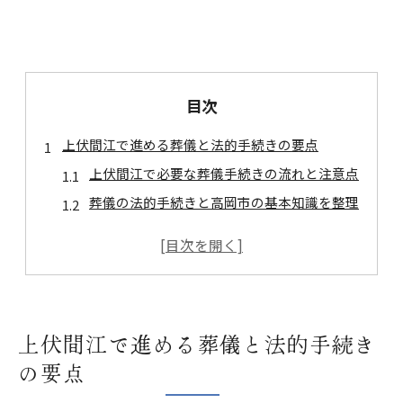
目次
上伏間江で進める葬儀と法的手続きの要点
上伏間江で必要な葬儀手続きの流れと注意点
葬儀の法的手続きと高岡市の基本知識を整理
葬儀時に必要な書類と申請方法の実務解説
高岡市での葬儀法手順と負担軽減のポイント
現場で役立つ葬儀と法的対応の実践的知識
葬儀費用を抑えるために知るべき法手順
上伏間江で進める葬儀と法的手続き
葬儀費用を抑えるための法的申請ポイント
の要点
公的補助金を活用した葬儀費用軽減策の実際