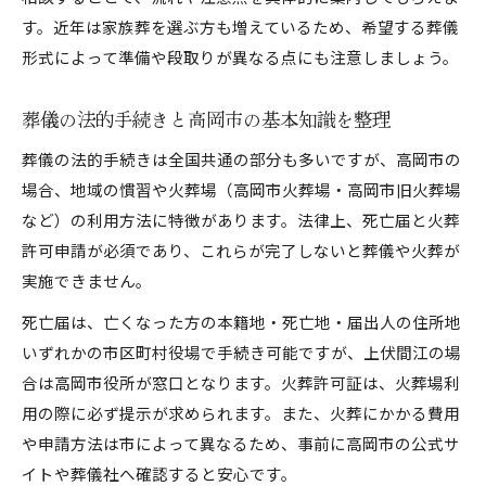
葬儀前後の法律対応と負担軽減の方法
す。近年は家族葬を選ぶ方も増えているため、希望する葬儀
安心して対応するための葬儀手続きの流れ
形式によって準備や段取りが異なる点にも注意しましょう。
安心して進める葬儀手続きと必要な準備
葬儀時に慌てないための手続き順序と注意
葬儀の法的手続きと高岡市の基本知識を整理
葬儀で必要な申請書類とその入手方法
葬儀の法的手続きは全国共通の部分も多いですが、高岡市の
失敗しない葬儀手続きの進め方と心構え
場合、地域の慣習や火葬場（高岡市火葬場・高岡市旧火葬場
葬儀担当者が伝える手続き実務のコツ
など）の利用方法に特徴があります。法律上、死亡届と火葬
葬儀時に見落としがちな法的ポイントと費用
許可申請が必須であり、これらが完了しないと葬儀や火葬が
葬儀時に見落としやすい法的費用の注意点
実施できません。
追加費用が発生しやすい葬儀の法的背景
死亡届は、亡くなった方の本籍地・死亡地・届出人の住所地
費用明細で確認すべき葬儀の法的ポイント
いずれかの市区町村役場で手続き可能ですが、上伏間江の場
合は高岡市役所が窓口となります。火葬許可証は、火葬場利
葬儀費用と法的トラブル回避の実務知識
用の際に必ず提示が求められます。また、火葬にかかる費用
葬儀で後悔しないための費用管理のコツ
や申請方法は市によって異なるため、事前に高岡市の公式サ
イトや葬儀社へ確認すると安心です。